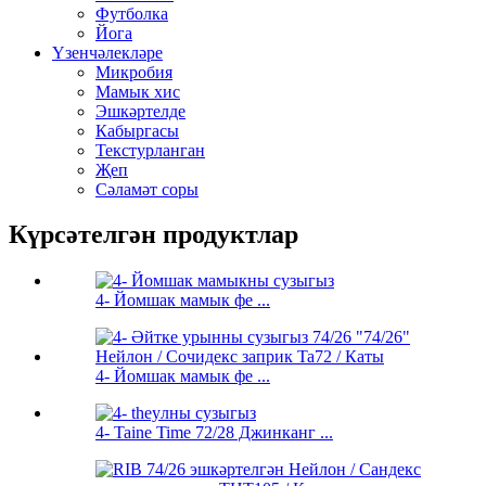
Футболка
Йога
Үзенчәлекләре
Микробия
Мамык хис
Эшкәртелде
Кабыргасы
Текстурланган
Җеп
Сәламәт соры
Күрсәтелгән продуктлар
4- Йомшак мамык фе ...
4- Йомшак мамык фе ...
4- Taine Time 72/28 Джинканг ...