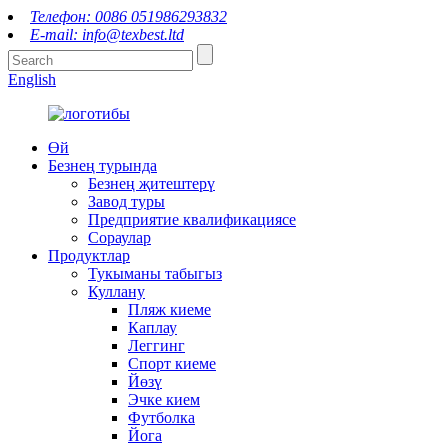
Телефон: 0086 051986293832
E-mail: info@texbest.ltd
English
Өй
Безнең турында
Безнең җитештерү
Завод туры
Предприятие квалификациясе
Сораулар
Продуктлар
Тукыманы табыгыз
Куллану
Пляж киеме
Каплау
Леггинг
Спорт киеме
Йөзү
Эчке кием
Футболка
Йога