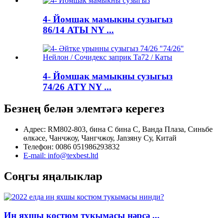
4- Йомшак мамыкны сузыгыз
86/14 АТЫ NY ...
4- Йомшак мамыкны сузыгыз
74/26 ATY NY ...
Безнең белән элемтәгә керегез
Адрес: RM802-803, бина С бина С, Ванда Плаза, Синьбе
өлкәсе, Чанчжоу, Чангчжоу, Janзяну Су, Китай
Телефон: 0086 051986293832
E-mail: info@texbest.ltd
Соңгы яңалыклар
Иң яхшы костюм тукымасы нәрсә ...