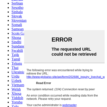
Serbian
Sesotho
Sinhala
Slovak
Slovenian
Somali
Samoan
Scots Gaelic
Shona
Sindhi
Sundanese
Swahili
Tajik
Tamil
Telugu
Thai
Ukrainian
Urdu
Uzbek
Vietnamese
Welsh
Xhosa
Yiddish
Yoruba
Zulu