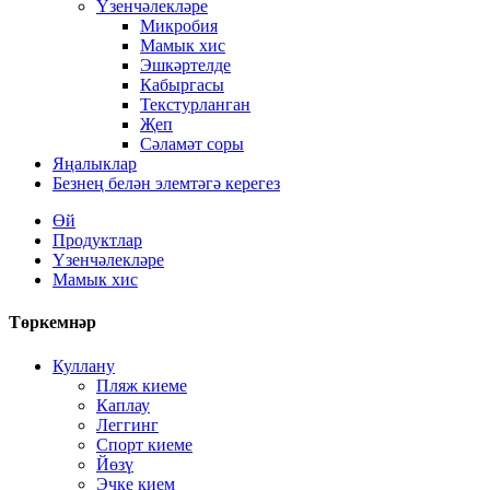
Үзенчәлекләре
Микробия
Мамык хис
Эшкәртелде
Кабыргасы
Текстурланган
Җеп
Сәламәт соры
Яңалыклар
Безнең белән элемтәгә керегез
Өй
Продуктлар
Үзенчәлекләре
Мамык хис
Төркемнәр
Куллану
Пляж киеме
Каплау
Леггинг
Спорт киеме
Йөзү
Эчке кием