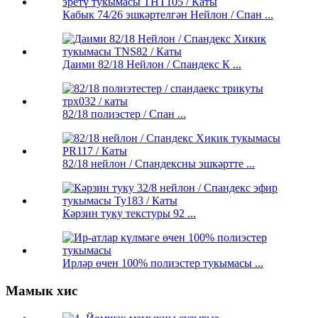
Кабык 74/26 эшкәртелгән Нейлон / Спан ...
Даими 82/18 Нейлон / Спандекс К ...
82/18 полиэстер / Спан ...
82/18 нейлон / Спандексны эшкәртте ...
Кәрзин туку текстуры 92 ...
Ирләр өчен 100% полиэстер тукымасы ...
Мамык хис