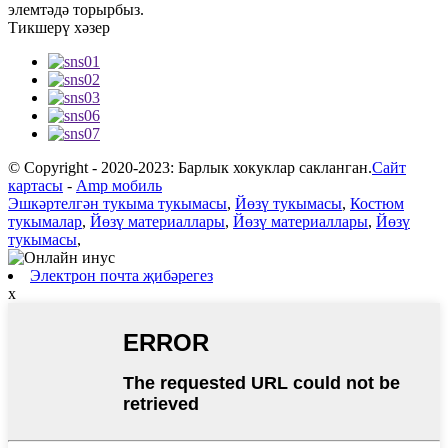
элемтәдә торырбыз.
Тикшерү хәзер
© Copyright - 2020-2023: Барлык хокуклар сакланган.
Сайт
картасы
-
Amp мобиль
Эшкәртелгән тукыма тукымасы
,
Йөзү тукымасы
,
Костюм
тукымалар
,
Йөзү материаллары
,
Йөзү материаллары
,
Йөзү
тукымасы
,
Электрон почта җибәрегез
x