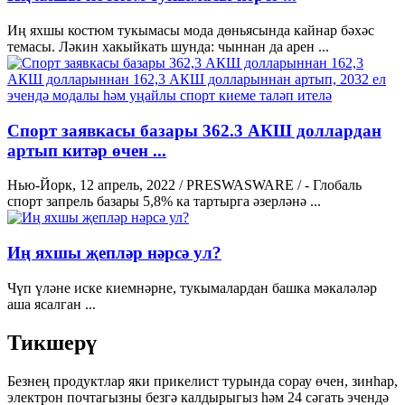
Иң яхшы костюм тукымасы мода дөньясында кайнар бәхәс
темасы. Ләкин хакыйкать шунда: чыннан да арен ...
Спорт заявкасы базары 362.3 АКШ доллардан
артып китәр өчен ...
Нью-Йорк, 12 апрель, 2022 / PRESWASWARE / - Глобаль
спорт запрель базары 5,8% ка тартырга әзерләнә ...
Иң яхшы җепләр нәрсә ул?
Чүп үләне иске киемнәрне, тукымалардан башка мәкаләләр
аша ясалган ...
Тикшерү
Безнең продуктлар яки прикелист турында сорау өчен, зинһар,
электрон почтагызны безгә калдырыгыз һәм 24 сәгать эчендә