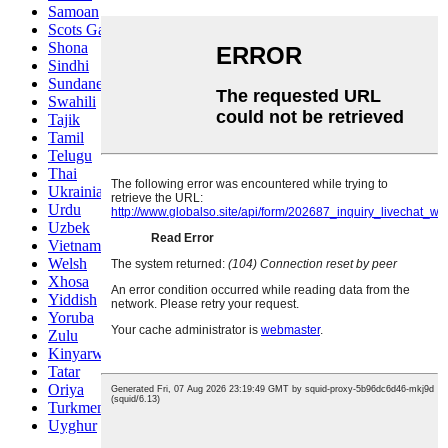
Samoan
Scots Gaelic
Shona
Sindhi
Sundanese
Swahili
Tajik
Tamil
Telugu
Thai
Ukrainian
Urdu
Uzbek
Vietnamese
Welsh
Xhosa
Yiddish
Yoruba
Zulu
Kinyarwanda
Tatar
Oriya
Turkmen
Uyghur