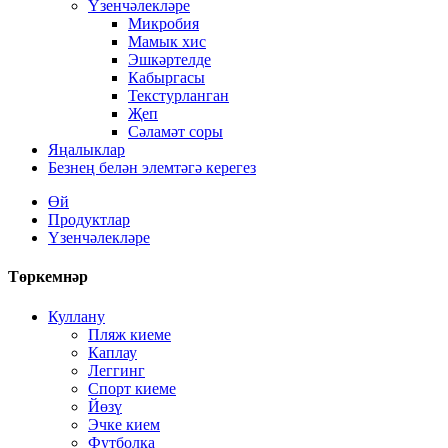
Үзенчәлекләре
Микробия
Мамык хис
Эшкәртелде
Кабыргасы
Текстурланган
Җеп
Сәламәт соры
Яңалыклар
Безнең белән элемтәгә керегез
Өй
Продуктлар
Үзенчәлекләре
Төркемнәр
Куллану
Пляж киеме
Каплау
Леггинг
Спорт киеме
Йөзү
Эчке кием
Футболка