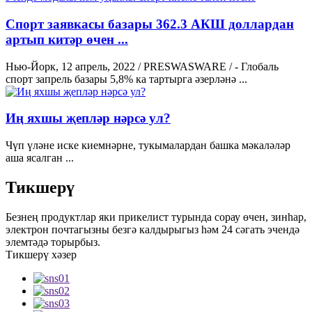
Спорт заявкасы базары 362.3 АКШ доллардан
артып китәр өчен ...
Нью-Йорк, 12 апрель, 2022 / PRESWASWARE / - Глобаль
спорт запрель базары 5,8% ка тартырга әзерләнә ...
Иң яхшы җепләр нәрсә ул?
Чүп үләне иске киемнәрне, тукымалардан башка мәкаләләр
аша ясалган ...
Тикшерү
Безнең продуктлар яки прикелист турында сорау өчен, зинһар,
электрон почтагызны безгә калдырыгыз һәм 24 сәгать эчендә
элемтәдә торырбыз.
Тикшерү хәзер