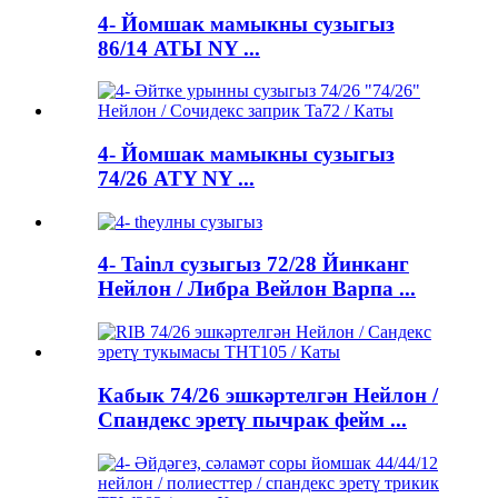
4- Йомшак мамыкны сузыгыз
86/14 АТЫ NY ...
4- Йомшак мамыкны сузыгыз
74/26 ATY NY ...
4- Tainл сузыгыз 72/28 Йинканг
Нейлон / Либра Вейлон Варпа ...
Кабык 74/26 эшкәртелгән Нейлон /
Спандекс эретү пычрак фейм ...