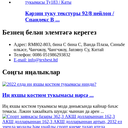
Кәрзин туку текстуры 92/8 нейлон /
Спандекс В ...
Безнең белән элемтәгә керегез
Адрес: RM802-803, бина С бина С, Ванда Плаза, Синьбе
өлкәсе, Чанчжоу, Чангчжоу, Janзяну Су, Китай
Телефон: 0086 051986293832
E-mail: info@texbest.ltd
Соңгы яңалыклар
Иң яхшы костюм тукымасы нәрсә ...
Иң яхшы костюм тукымасы мода дөньясында кайнар бәхәс
темасы. Ләкин хакыйкать шунда: чыннан да арен ...