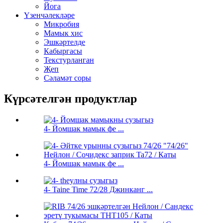
Йога
Үзенчәлекләре
Микробия
Мамык хис
Эшкәртелде
Кабыргасы
Текстурланган
Җеп
Сәламәт соры
Күрсәтелгән продуктлар
4- Йомшак мамык фе ...
4- Йомшак мамык фе ...
4- Taine Time 72/28 Джинканг ...