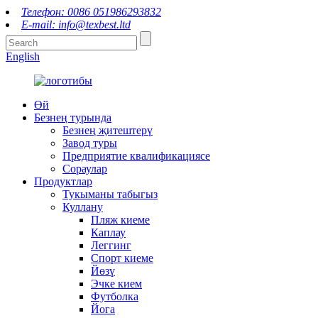
Телефон: 0086 051986293832
E-mail: info@texbest.ltd
English
Өй
Безнең турында
Безнең җитештерү
Завод туры
Предприятие квалификациясе
Сораулар
Продуктлар
Тукыманы табыгыз
Куллану
Пляж киеме
Каплау
Леггинг
Спорт киеме
Йөзү
Эчке кием
Футболка
Йога