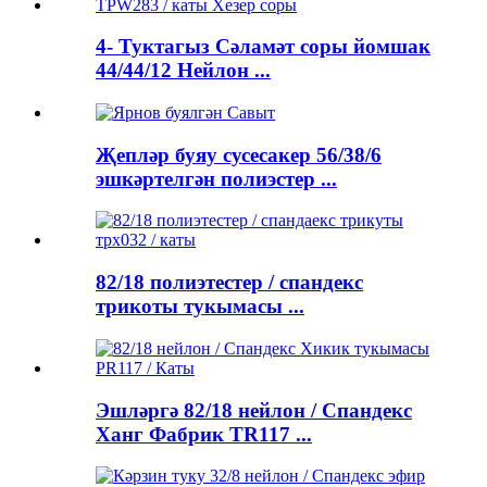
4- Туктагыз Сәламәт соры йомшак
44/44/12 Нейлон ...
Җепләр буяу сусесакер 56/38/6
эшкәртелгән полиэстер ...
82/18 полиэтестер / спандекс
трикоты тукымасы ...
Эшләргә 82/18 нейлон / Спандекс
Ханг Фабрик TR117 ...