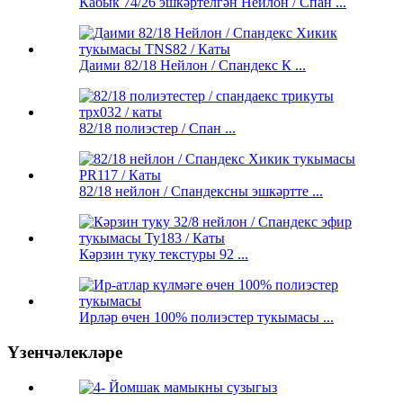
Кабык 74/26 эшкәртелгән Нейлон / Спан ...
Даими 82/18 Нейлон / Спандекс К ...
82/18 полиэстер / Спан ...
82/18 нейлон / Спандексны эшкәртте ...
Кәрзин туку текстуры 92 ...
Ирләр өчен 100% полиэстер тукымасы ...
Үзенчәлекләре