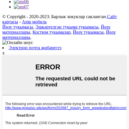
© Copyright - 2020-2023: Барлык хокуклар сакланган.
Сайт
картасы
-
Amp мобиль
Йөзү тукымасы
,
Эшкәртелгән тукыма тукымасы
,
Йөзү
материаллары
,
Костюм тукымалар
,
Йөзү тукымасы
,
Йөзү
материаллары
,
Электрон почта җибәрегез
x