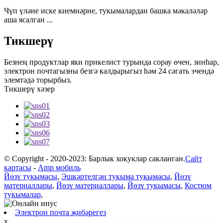
Чүп үләне иске киемнәрне, тукымалардан башка мәкаләләр
аша ясалган ...
Тикшерү
Безнең продуктлар яки прикелист турында сорау өчен, зинһар,
электрон почтагызны безгә калдырыгыз һәм 24 сәгать эчендә
элемтәдә торырбыз.
Тикшерү хәзер
© Copyright - 2020-2023: Барлык хокуклар сакланган.
Сайт
картасы
-
Amp мобиль
Йөзү тукымасы
,
Эшкәртелгән тукыма тукымасы
,
Йөзү
материаллары
,
Йөзү материаллары
,
Йөзү тукымасы
,
Костюм
тукымалар
,
Электрон почта җибәрегез
x