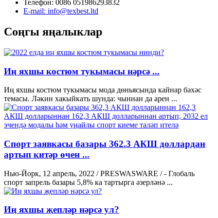
Телефон: 0086 051986293832
E-mail: info@texbest.ltd
Соңгы яңалыклар
Иң яхшы костюм тукымасы нәрсә ...
Иң яхшы костюм тукымасы мода дөньясында кайнар бәхәс
темасы. Ләкин хакыйкать шунда: чыннан да арен ...
Спорт заявкасы базары 362.3 АКШ доллардан
артып китәр өчен ...
Нью-Йорк, 12 апрель, 2022 / PRESWASWARE / - Глобаль
спорт запрель базары 5,8% ка тартырга әзерләнә ...
Иң яхшы җепләр нәрсә ул?