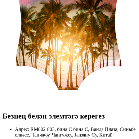
Безнең белән элемтәгә керегез
Адрес: RM802-803, бина С бина С, Ванда Плаза, Синьбе
өлкәсе, Чанчжоу, Чангчжоу, Janзяну Су, Китай