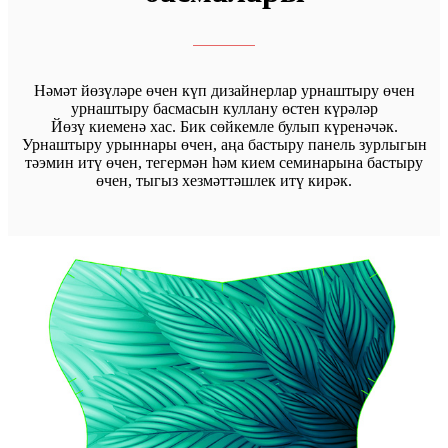
Нәмәт йөзүләре өчен күп дизайнерлар урнаштыру өчен
урнаштыру басмасын куллану өстен күрәләр
Йөзү киеменә хас. Бик сөйкемле булып күренәчәк.
Урнаштыру урыннары өчен, аңа бастыру панель зурлыгын
тәэмин итү өчен, тегермән һәм кием семинарына бастыру
өчен, тыгыз хезмәттәшлек итү кирәк.