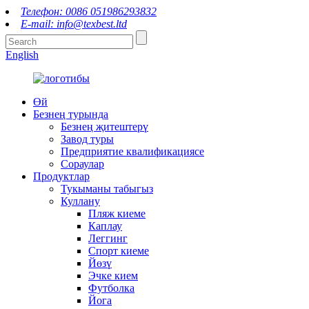
Телефон: 0086 051986293832
E-mail: info@texbest.ltd
English
Өй
Безнең турында
Безнең җитештерү
Завод туры
Предприятие квалификациясе
Сораулар
Продуктлар
Тукыманы табыгыз
Куллану
Пляж киеме
Каплау
Леггинг
Спорт киеме
Йөзү
Эчке кием
Футболка
Йога